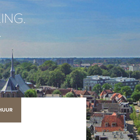
ING.
.
RHUUR