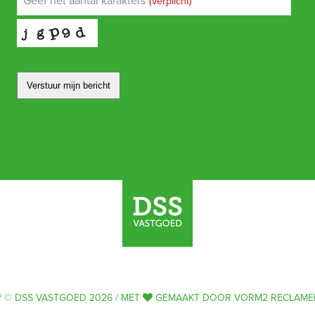
Geef het aantal karakters
(verplicht)
Verstuur mijn bericht
Your
Website
(verplicht)
 © DSS VASTGOED 2026 / MET
GEMAAKT DOOR
VORM2 RECLAME