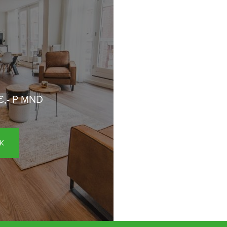
,- P MND
K