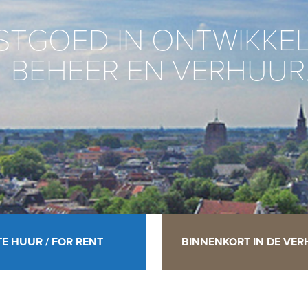
STGOED IN ONTWIKKEL
BEHEER EN VERHUUR
TE HUUR / FOR RENT
BINNENKORT IN DE VE